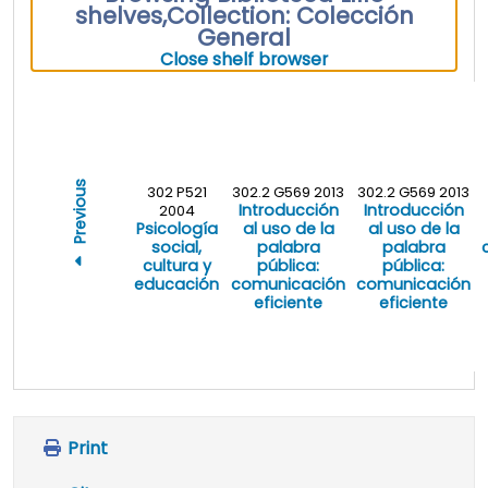
shelves
,
Collection: Colección
General
(Hides shelf brows
Close shelf browser
Previous
302 P521
302.2 G569 2013
302.2 G569 2013
Introducción
Introducción
2004
Psicología
al uso de la
al uso de la
social,
palabra
palabra
cultura y
pública:
pública:
educación
comunicación
comunicación
eficiente
eficiente
Print