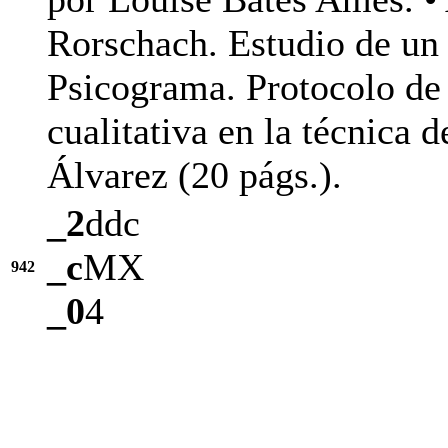
Rorschach. Estudio de un
Psicograma. Protocolo de 
cualitativa en la técnica
Álvarez (20 págs.).
_2
ddc
_c
MX
942
_0
4