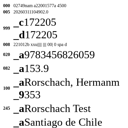
000
02749nam a22001577a 4500
005
20260311104902.0
_c
172205
999
_d
172205
008
221012b xxu||||| |||| 00| 0 spa d
_a
9783456826059
020
_a
153.9
082
_a
Rorschach, Hermanm
100
_9
353
_a
Rorschach Test
245
_a
Santiago de Chile