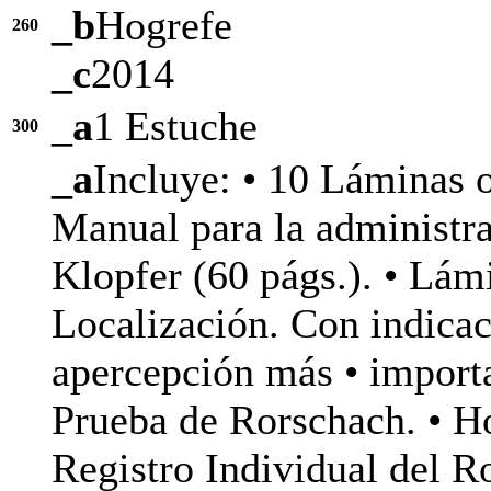
_b
Hogrefe
260
_c
2014
_a
1 Estuche
300
_a
Incluye: • 10 Láminas o
Manual para la administr
Klopfer (60 págs.). • Lámi
Localización. Con indica
apercepción más • importa
Prueba de Rorschach. • H
Registro Individual del Ro