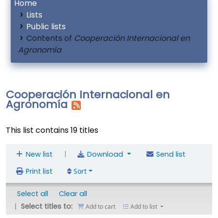
Home
Lists
Public lists
Contents of
Cooperación Internacional en
Agronomía
Cooperación Internacional en
Agronomía
This list contains 19 titles
|
New list
Download
Send list
Print list
Sort
Select all
Clear all
Select titles to:
Add to cart
Add to list