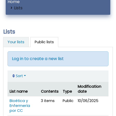
Home
Lists
Lists
Your lists
Public lists
Log in to create a new list
Sort
Modification
List name
Contents
Type
date
Public lists
Bioética y
3
items
Public
10/06/2025
Enfermería
por CC