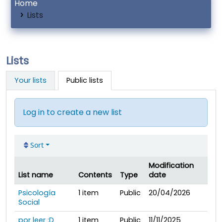
Home
Lists
Lists
Your lists
Public lists
Log in to create a new list
Sort
Modification
List name
Contents
Type
date
Public lists
Psicología
1
item
Public
20/04/2026
Social
por leer :D
1
item
Public
11/11/2025