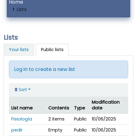
Home
Lists
Lists
Your lists
Public lists
Log in to create a new list
Sort
Modification
List name
Contents
Type
date
Public lists
Fisiología
2
items
Public
10/06/2025
pedir
Empty
Public
10/06/2025