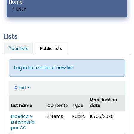
Home
Lists
Lists
Your lists
Public lists
Log in to create a new list
Sort
Modification
List name
Contents
Type
date
Public lists
Bioética y
3
items
Public
10/06/2025
Enfermería
por CC