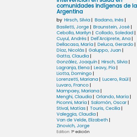
intervención en salud en
comunidades indígenas de la
Argentina
by
Hirsch, Silvia
Badano, Inés
Basiletti, Jorge
Braunstein, José
Cebolla, Marilyn
Collado, Soledad
Cuyul, Andrés
Dell'Arciprete, Ana
Dellacasa, María
Deluca, Gerardo
Díaz, Nicolás
Galuppo, Juan
Gatta, Claudia
González, Joaquín
Hirsch, Silvia
Lagranja, Elena
Leavy, Pía
Liotta, Domingo
Lorenzetti, Mariana
Lucero, Raúl
Luvaro, Franco
Mampaey, Mariana
Menghi, Claudia
Orlando, María
Piconni, María
Salomón, Oscar
Stival, Matías
Touris, Cecilia
Valeggia, Claudia
Van de Velde, Elizabeth
Zinovich, Jorge
Edition:
1ª edición