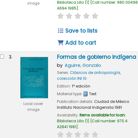
Biblioteca Lillo
(1)
Call number:
980.00498
image
A694 1985
.
star rating
Average : 0.0 out of 
Save to lists
Add to cart
Formas de gobierno indígena
3.
by
Aguirre, Gonzalo
Series:
Clásicos de antropología,
colección INI 10
Edition:
1ª edición
Material type:
Text
Publication details:
Ciudad de México
Local cover
Instituto Nacional Indigenista
1981
image
Availability:
Items available for loan:
Biblioteca Lillo
(1)
Call number:
970.4
A2841 1981
.
star rating
Average : 0.0 out of 