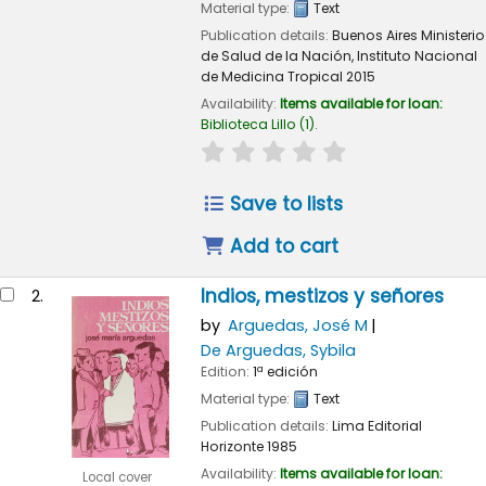
Material type:
Text
Publication details:
Buenos Aires
Ministerio
de Salud de la Nación, Instituto Nacional
de Medicina Tropical
2015
Availability:
Items available for loan:
Biblioteca Lillo
(1).
star rating
Average : 0.0 out of 
Save to lists
Add to cart
Indios, mestizos y señores
2.
by
Arguedas, José M
De Arguedas, Sybila
Edition:
1ª edición
Material type:
Text
Publication details:
Lima
Editorial
Horizonte
1985
Availability:
Items available for loan:
Local cover