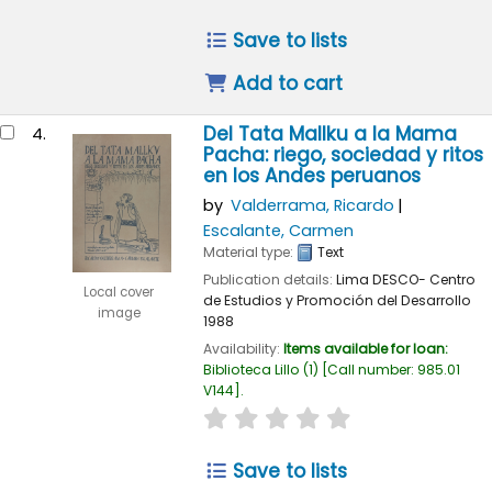
Save to lists
Add to cart
Del Tata Mallku a la Mama
4.
Pacha: riego, sociedad y ritos
en los Andes peruanos
by
Valderrama, Ricardo
Escalante, Carmen
Material type:
Text
Publication details:
Lima
DESCO- Centro
Local cover
de Estudios y Promoción del Desarrollo
image
1988
Availability:
Items available for loan:
Biblioteca Lillo
(1)
Call number:
985.01
V144
.
star rating
Average : 0.0 out of 
Save to lists