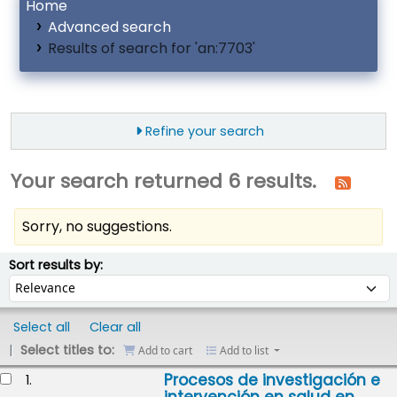
Home
Advanced search
Results of search for 'an:7703'
Refine your search
Your search returned 6 results.
Sorry, no suggestions.
ort
Sort by:
Sort results by:
Select all
Clear all
Select titles to:
Add to cart
Add to list
esults
Procesos de investigación e
1.