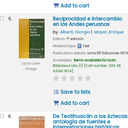
Add to cart
Reciprocidad e intercambio
5.
en los Andes peruanos
by
Alberti, Giorgio
Mayer, Enrique
Edition:
1ª edición
Material type:
Text
Publication details:
Lima
IEP Ediciones
1974
Availability:
Items available for loan:
Local cover
Biblioteca Lillo
(1)
Call number:
306.36
image
A3341 1974
.
star rating
Average : 0.0 out of 
Save to lists
Add to cart
De Teotihuacán a los Aztecas:
6.
antología de fuentes e
interpretaciones históricas