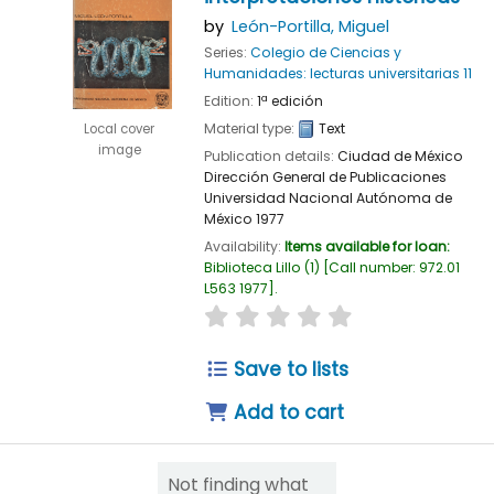
by
León-Portilla, Miguel
Series:
Colegio de Ciencias y
Humanidades: lecturas universitarias 11
Edition:
1ª edición
Material type:
Text
Local cover
image
Publication details:
Ciudad de México
Dirección General de Publicaciones
Universidad Nacional Autónoma de
México
1977
Availability:
Items available for loan:
Biblioteca Lillo
(1)
Call number:
972.01
L563 1977
.
star rating
Average : 0.0 out of 
Save to lists
Add to cart
Not finding what