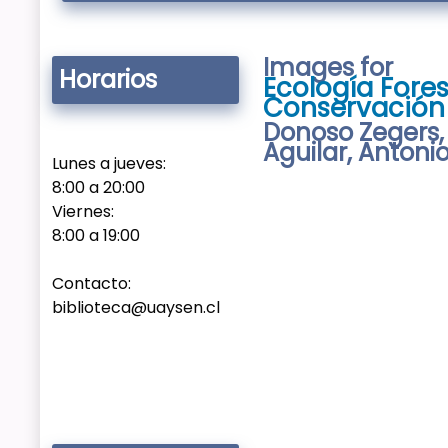
Images for
Horarios
Ecología Fores
Conservación 
Donoso Zegers, 
Aguilar, Antoni
Lunes a jueves:
8:00 a 20:00
Viernes:
8:00 a 19:00
Contacto:
biblioteca@uaysen.cl