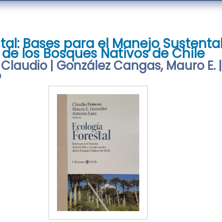
tal: Bases para el Manejo Sustenta
de los Bosques Nativos de Chile
Claudio | González Cangas, Mauro E. |
o