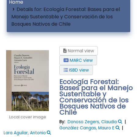
Home
Details for:
Ecología Forestal: Bases para el
Manejo Sustentable y Conservación de los
Bosques Nativos de Chile
Normal view
MARC view
ISBD view
Ecología Forestal:
Bases para el Manejo
Sustentable y
Conservación de los
Bosques Nativos de
Chile
Local cover image
By:
Donoso Zegers, Claudio
González Cangas, Mauro E
Lara Aguilar, Antonio