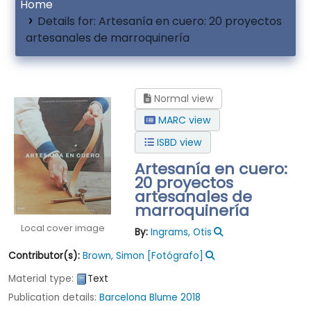
Home
Details for:
Artesanía en cuero: 20 proyectos
artesanales de marroquinería
Normal view
MARC view
ISBD view
Artesanía en cuero:
20 proyectos
artesanales de
marroquinería
Local cover image
By:
Ingrams, Otis
Contributor(s):
Brown, Simon
[Fotógrafo]
Material type:
Text
Publication details:
Barcelona
Blume
2018