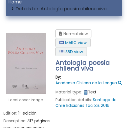
Home
Details for:
Antología poesía chilena viva
Normal view
MARC view
ISBD view
Antología poesía
chilena viva
By:
Academia Chilena de la Lengua
Material type:
Text
Publication details:
Santiago de
Local cover image
Chile
Ediciones Tácitas
2016
Edition:
1ª edición
Description:
317 páginas