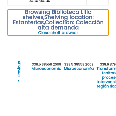
Estanterías
Browsing Biblioteca Lillo
shelves
,
Shelving location:
Estanterías,
Collection: Colección
alta demanda
(Hides shelf brows
Close shelf browser
Previous
338.5 S8558 2009
338.5 S8558 2009
338.9 B79
Microeconomía
Microeconomía
Transform
territor
proces
intervenci
región rio