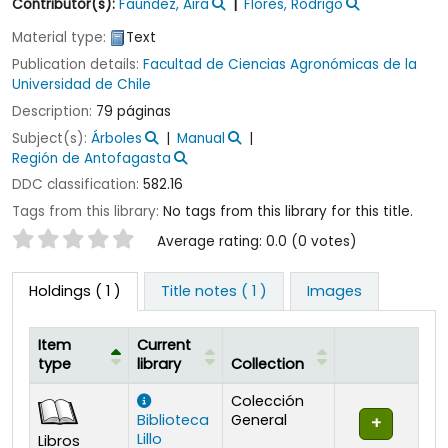
Contributor(s):
Faúndez, Aira
Flores, Rodrigo
Material type:
Text
Publication details:
Facultad de Ciencias Agronómicas de la
Universidad de Chile
Description:
79 páginas
Subject(s):
Árboles
Manual
Región de Antofagasta
DDC classification:
582.16
Tags from this library:
No tags from this library for this title.
Star ratings
Average rating: 0.0 (0 votes)
Holdings
( 1 )
Title notes ( 1 )
Images
Item
Current
type
library
Collection
Holdings
Colección
Biblioteca
General
Lillo
Libros