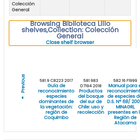
Colección
General
Browsing Biblioteca Lillo
shelves
,
Collection: Colección
General
(Hides shelf brows
Close shelf browser
Previous
581.9 C8223 2017
581.983
582.16 F1999
Guía de
Manual para e
D7194 2018
reconocimiento
Productos
reconocimien
especies
del bosque
de especies d
dominantes de
del sur de
D.S. N° 68/ 200
la vegetación:
Chile: uso y
MINAGRI,
región de
recolección
presentes en 
Coquimbo
Región de
Atacama