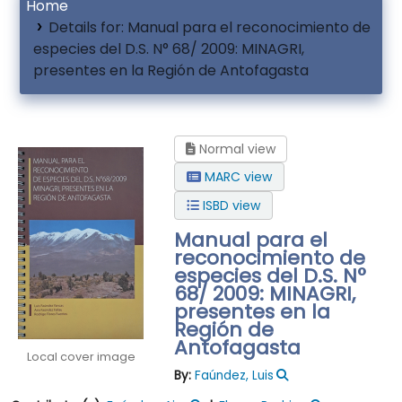
Home
Details for:
Manual para el reconocimiento de
especies del D.S. N° 68/ 2009: MINAGRI,
presentes en la Región de Antofagasta
Normal view
MARC view
ISBD view
Manual para el
reconocimiento de
especies del D.S. N°
68/ 2009: MINAGRI,
presentes en la
Región de
Antofagasta
Local cover image
By:
Faúndez, Luis