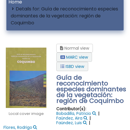
Home
Details for:
Guía de reconocimiento especies
dominantes de la vegetación: región de
Coquimbo
Normal view
MARC view
ISBD view
Guía de
reconocimiento
especies dominantes
de la vegetación:
región de Coquimbo
Contributor(s):
Bobadilla, Patricio
Local cover image
Faúndez, Aira
Faúndez, Luis
Flores, Rodrigo