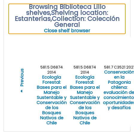
Browsing Biblioteca Lillo
shelves
,
Shelving location:
Estanterías,
Collection: Colección
General
(Hides shelf brows
Close shelf browser
581.5 D6874
581.5 D6874
581.7 C3521 202
Previous
Conservació
2014
2014
Ecología
Ecología
en la
Forestal:
Forestal:
Patagonia
Bases para el
Bases para el
chilena:
Manejo
Manejo
evaluación de
Sustentable y
Sustentable y
conocimiento
Conservación
Conservación
oportunidade
de los
de los
y desafíos
Bosques
Bosques
Nativos de
Nativos de
Chile
Chile