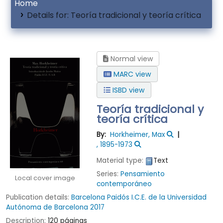
Home
Details for:
Teoría tradicional y teoría crítica
Normal view
MARC view
ISBD view
Teoría tradicional y
teoría crítica
By:
Horkheimer, Max
, 1895-1973
Material type:
Text
Series:
Pensamiento
Local cover image
contemporáneo
Publication details:
Barcelona
Paidós
I.C.E. de la Universidad
Autónoma de Barcelona
2017
Description:
120 páginas