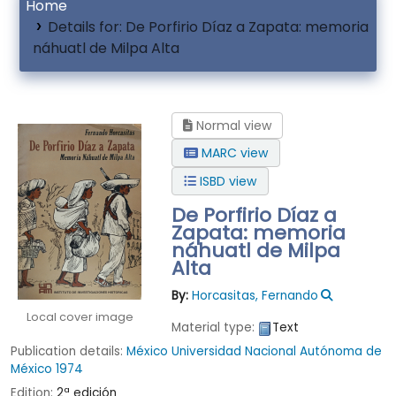
Home
Details for:
De Porfirio Díaz a Zapata: memoria
náhuatl de Milpa Alta
Normal view
MARC view
ISBD view
De Porfirio Díaz a
Zapata: memoria
náhuatl de Milpa
Alta
By:
Horcasitas, Fernando
Local cover image
Material type:
Text
Publication details:
México
Universidad Nacional Autónoma de
México
1974
Edition:
2ª edición