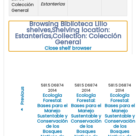
Estanterías
Colección
General
Browsing Biblioteca Lillo
shelves
,
Shelving location:
Estanterías,
Collection: Colección
General
(Hides shelf brows
Close shelf browser
581.5 D6874
581.5 D6874
581.5 D6874
Previous
2014
2014
2014
Ecología
Ecología
Ecología
Forestal:
Forestal:
Forestal:
Bases para el
Bases para el
Bases para el
Manejo
Manejo
Manejo
Sustentable y
Sustentable y
Sustentable y
Conservación
Conservación
Conservación
de los
de los
de los
Bosques
Bosques
Bosques