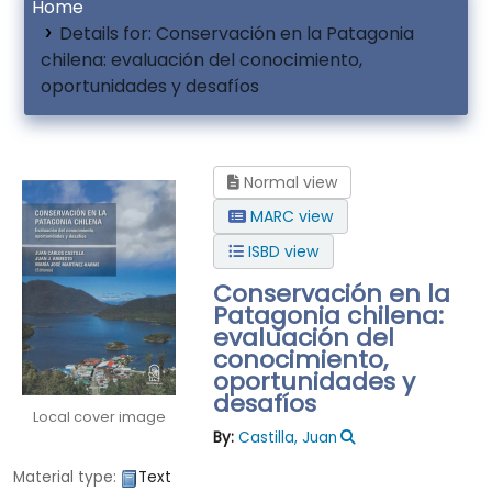
Home
Details for:
Conservación en la Patagonia
chilena: evaluación del conocimiento,
oportunidades y desafíos
Normal view
MARC view
ISBD view
Conservación en la
Patagonia chilena:
evaluación del
conocimiento,
oportunidades y
desafíos
Local cover image
By:
Castilla, Juan
Material type:
Text