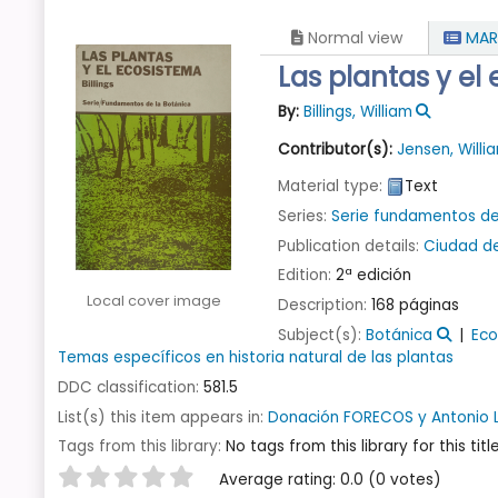
Normal view
MAR
Las plantas y el
By:
Billings, William
Contributor(s):
Jensen, Willi
Material type:
Text
Series:
Serie fundamentos de
Publication details:
Ciudad d
Edition:
2ª edición
Local cover image
Description:
168 páginas
Subject(s):
Botánica
Eco
Temas específicos en historia natural de las plantas
DDC classification:
581.5
List(s) this item appears in:
Donación FORECOS y Antonio 
Tags from this library:
No tags from this library for this title
Star ratings
Average rating: 0.0 (0 votes)