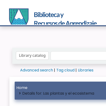
Search the catalog by:
Advanced search
Tag cloud
Libraries
Home
Details for:
Las plantas y el ecosistema