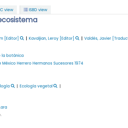
C view
ISBD view
 ecosistema
am
[Editor]
Kavaljian, Leroy
[Editor]
Valdés, Javier
[Traduc
 la botánica
e México
Herrero Hermanos Sucesores
1974
logía
Ecología vegetal
Lara
.