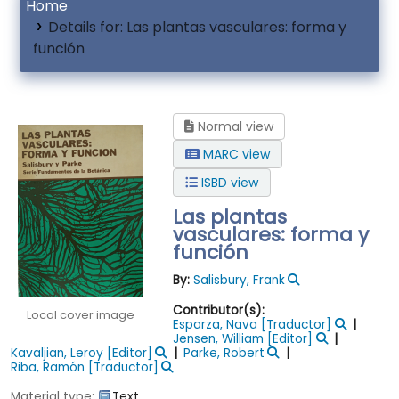
Home
Details for:
Las plantas vasculares: forma y
función
Normal view
MARC view
ISBD view
Las plantas
vasculares: forma y
función
By:
Salisbury, Frank
Contributor(s):
Local cover image
Esparza, Nava
[Traductor]
Jensen, William
[Editor]
Kavaljian, Leroy
[Editor]
Parke, Robert
Riba, Ramón
[Traductor]
Material type:
Text