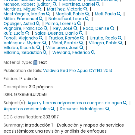
Manson, Robert
[Editor]
Martínez, Daniel
Martínez, Miguel
Martínez, Victoria
Mastrángelo, Matías
Meglioli, Pablo
Meli, Paula
Millán, Emmanuel
Nahuelhual, Laura
Oppliger, Astrid
Palma, Lorenzo
Pugnaire, Francisco
Rey, José
Roco, Denise
Ruíz, Lucía
Salas-Dueñas, Danilo
Tonolli, Alejandro
Trucios, Ramón
Urrutia, Rocío
Velásquez, Myriam
Vidal, Beatriz
Villagra, Pablo
Villalba, Ricardo
Villanueva, José
Villarino, Sebastián
Weyland, Federico
Material type:
Text
Publication details:
Valdivia
Red Pro Agua CYTED
2013
Edition:
1ª edición
Description:
310 páginas
ISBN:
9789569412059
Subject(s):
Agua y tierras adyacentes a cuerpos de agua
Aspectos ambientales
Recursos hidrológicos
DDC classification:
333.9117
Summary:
Introducción 1.- Evaluación y mapeo de servicios
ecosistémicos: una revisión y análisis de enfoques