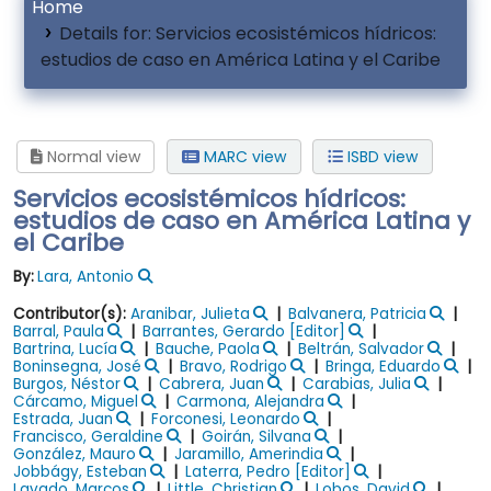
Home
Details for:
Servicios ecosistémicos hídricos:
estudios de caso en América Latina y el Caribe
Normal view
MARC view
ISBD view
Servicios ecosistémicos hídricos:
estudios de caso en América Latina y
el Caribe
By:
Lara, Antonio
Contributor(s):
Aranibar, Julieta
Balvanera, Patricia
Barral, Paula
Barrantes, Gerardo
[Editor]
Bartrina, Lucía
Bauche, Paola
Beltrán, Salvador
Boninsegna, José
Bravo, Rodrigo
Bringa, Eduardo
Burgos, Néstor
Cabrera, Juan
Carabias, Julia
Cárcamo, Miguel
Carmona, Alejandra
Estrada, Juan
Forconesi, Leonardo
Francisco, Geraldine
Goirán, Silvana
González, Mauro
Jaramillo, Amerindia
Jobbágy, Esteban
Laterra, Pedro
[Editor]
Lavado, Marcos
Little, Christian
Lobos, David