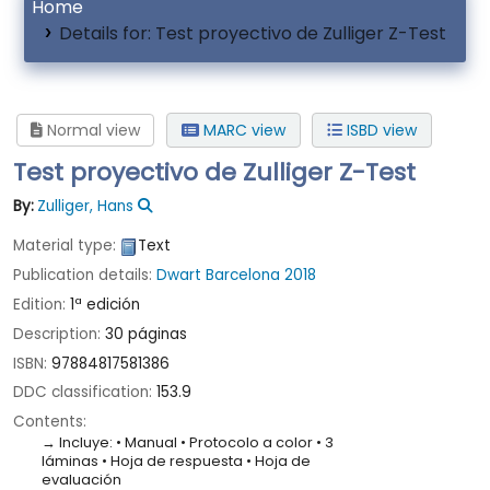
Home
Details for:
Test proyectivo de Zulliger Z-Test
Normal view
MARC view
ISBD view
Test proyectivo de Zulliger Z-Test
By:
Zulliger, Hans
Material type:
Text
Publication details:
Dwart
Barcelona
2018
Edition:
1ª edición
Description:
30 páginas
ISBN:
97884817581386
DDC classification:
153.9
Contents:
Incluye: • Manual • Protocolo a color • 3
láminas • Hoja de respuesta • Hoja de
evaluación