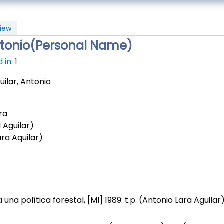
iew
Antonio(Personal Name)
in: 1
uilar, Antonio
ra
 Aguilar)
ara Aquilar)
na política forestal, [MI] 1989: t.p. (Antonio Lara Aguilar