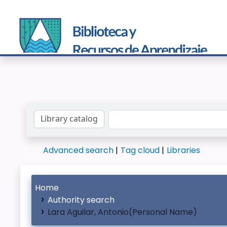
Search the catalog by:
Advanced search
Tag cloud
Libraries
Home
Authority search
Lara Aguilar, Antonio(Personal Name)