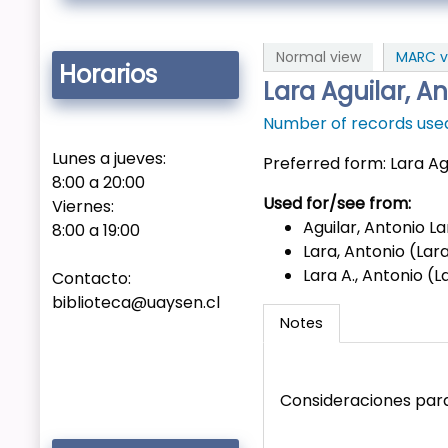
Normal view
MARC v
Horarios
Lara Aguilar, 
Number of records used 
Lunes a jueves:
Preferred form:
Lara Ag
8:00 a 20:00
Used for/see from:
Viernes:
Aguilar, Antonio La
8:00 a 19:00
Lara, Antonio (Lara
Lara A., Antonio (L
Contacto:
biblioteca@uaysen.cl
Notes
Consideraciones para u