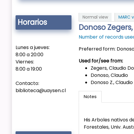
Normal view
MARC v
Horarios
Donoso Zegers,
Number of records used 
Lunes a jueves:
Preferred form:
Donoso 
8:00 a 20:00
Used for/see from:
Viernes:
Zegers, Claudio D
8:00 a 19:00
Donoso, Claudio
Donoso Z., Claudi
Contacto:
biblioteca@uaysen.cl
Notes
His Arboles nativos de
Forestales, Univ. Aust