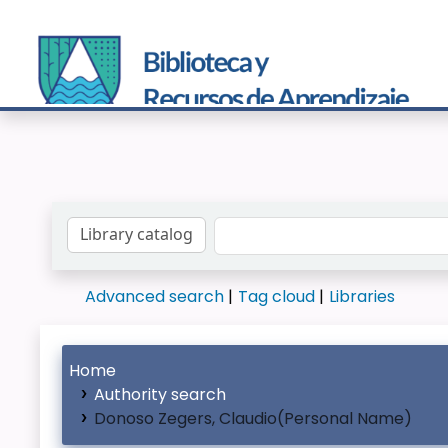
Search the catalog by:
Advanced search
Tag cloud
Libraries
Home
Authority search
Donoso Zegers, Claudio(Personal Name)