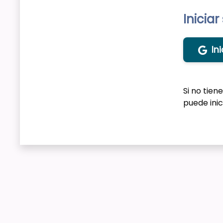
Iniciar
In
Si no tien
puede inic