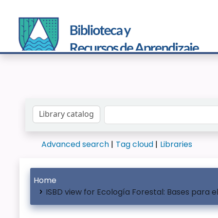
Search the catalog by:
Advanced search
Tag cloud
Libraries
Home
ISBD view for Ecología Forestal: Bases para 