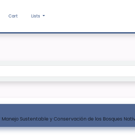
Cart
Lists
Search the catalog
el Manejo Sustentable y Conservación de los Bosques Nativ