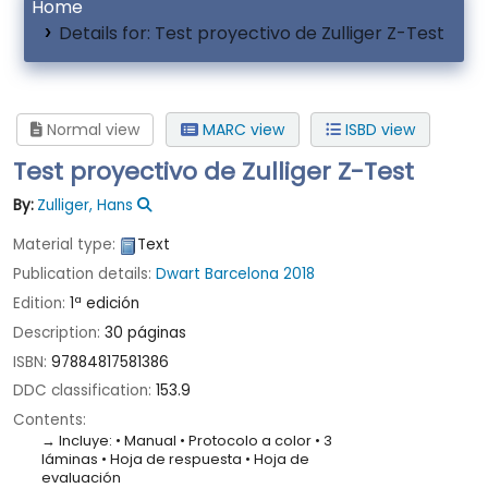
Home
Details for:
Test proyectivo de Zulliger Z-Test
Normal view
MARC view
ISBD view
Test proyectivo de Zulliger Z-Test
By:
Zulliger, Hans
Material type:
Text
Publication details:
Dwart
Barcelona
2018
Edition:
1ª edición
Description:
30 páginas
ISBN:
97884817581386
DDC classification:
153.9
Contents:
Incluye: • Manual • Protocolo a color • 3
láminas • Hoja de respuesta • Hoja de
evaluación